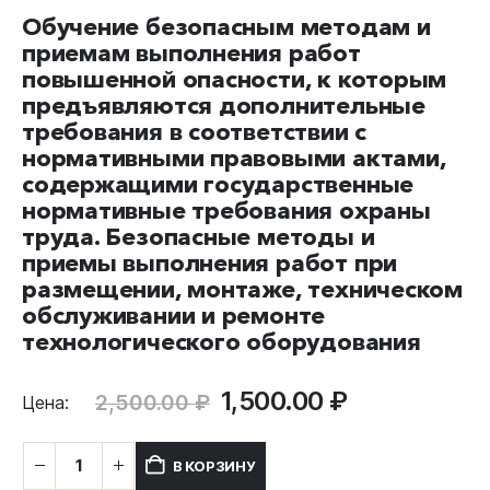
Обучение безопасным методам и
приемам выполнения работ
повышенной опасности, к которым
предъявляются дополнительные
требования в соответствии с
нормативными правовыми актами,
содержащими государственные
нормативные требования охраны
труда. Безопасные методы и
приемы выполнения работ при
размещении, монтаже, техническом
обслуживании и ремонте
технологического оборудования
Первоначальная
Текущая
1,500.00
₽
2,500.00
₽
Цена:
цена
цена:
составляла
1,500.00 ₽.
Количество
В КОРЗИНУ
2,500.00 ₽.
товара