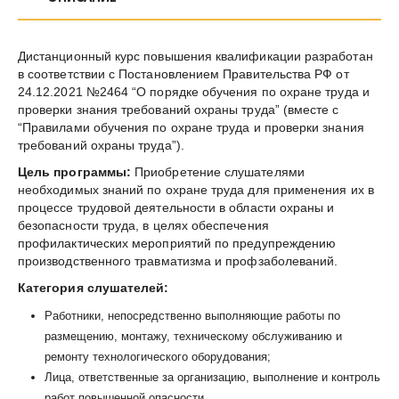
содержащими
государственные
нормативные
Дистанционный курс повышения квалификации разработан
требования
в соответствии с Постановлением Правительства РФ от
охраны
24.12.2021 №2464 “О порядке обучения по охране труда и
труда.
проверки знания требований охраны труда” (вместе с
Безопасные
“Правилами обучения по охране труда и проверки знания
методы
требований охраны труда”).
и
Цель программы:
Приобретение слушателями
приемы
необходимых знаний по охране труда для применения их в
выполнения
процессе трудовой деятельности в области охраны и
работ
безопасности труда, в целях обеспечения
при
профилактических мероприятий по предупреждению
размещении,
производственного травматизма и профзаболеваний.
монтаже,
Категория слушателей:
техническом
обслуживании
Работники, непосредственно выполняющие работы по
и
размещению, монтажу, техническому обслуживанию и
ремонте
ремонту технологического оборудования;
технологического
Лица, ответственные за организацию, выполнение и контроль
оборудования
работ повышенной опасности.