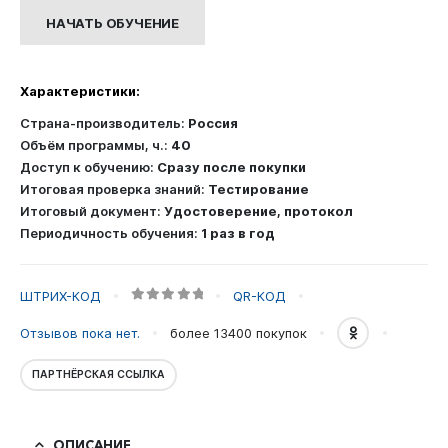
Обучение
НАЧАТЬ ОБУЧЕНИЕ
безопасным
методам
и
Характеристики:
приемам
выполнения
Страна-производитель:
Россия
работ
Объём программы, ч.:
40
повышенной
Доступ к обучению:
Сразу после покупки
опасности,
Итоговая проверка знаний:
Тестирование
к
Итоговый документ:
Удостоверение, протокол
которым
Периодичность обучения:
1 раз в год
предъявляются
дополнительные
требования
ШТРИХ-КОД
QR-КОД
0
out of 5
в
Отзывов пока нет.
более 13400
покупок
соответствии
с
ПАРТНЁРСКАЯ ССЫЛКА
нормативными
правовыми
актами,
ОПИСАНИЕ