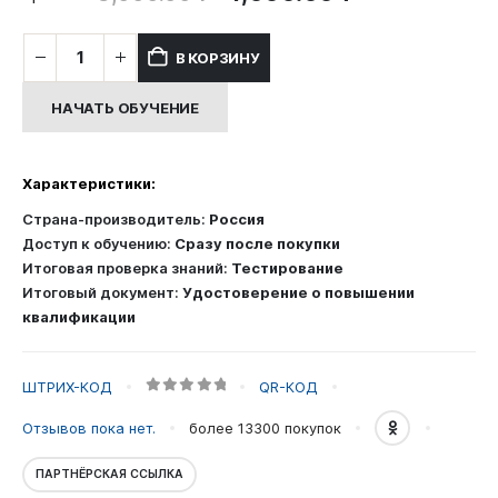
цена
цена:
составляла
4,000.00 ₽
Количество
В КОРЗИНУ
8,000.00 ₽.
товара
Обучение
НАЧАТЬ ОБУЧЕНИЕ
по
охране
труда
Характеристики:
для
специалистов
Страна-производитель:
Россия
(офисных
Доступ к обучению:
Сразу после покупки
работников)
Итоговая проверка знаний:
Тестирование
Итоговый документ:
Удостоверение о повышении
квалификации
ШТРИХ-КОД
QR-КОД
0
out of 5
Отзывов пока нет.
более 13300
покупок
ПАРТНЁРСКАЯ ССЫЛКА