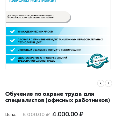
Обучение по охране труда для
специалистов (офисных работников)
Первоначальная
Текущая
4,000.00
₽
8,000.00
₽
Цена: