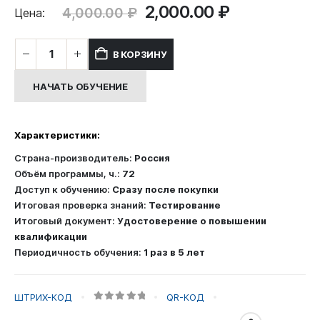
Первоначальная
Текущая
2,000.00
₽
4,000.00
₽
Цена:
цена
цена:
составляла
2,000.00 ₽.
Количество
В КОРЗИНУ
4,000.00 ₽.
товара
Повышение
НАЧАТЬ ОБУЧЕНИЕ
квалификации:
Обучение
в
Характеристики:
области
обеспечения
Страна-производитель:
Россия
доступной
Объём программы, ч.:
72
среды
Доступ к обучению:
Сразу после покупки
Итоговая проверка знаний:
Тестирование
Итоговый документ:
Удостоверение о повышении
квалификации
Периодичность обучения:
1 раз в 5 лет
ШТРИХ-КОД
QR-КОД
0
out of 5