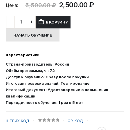
Первоначальная
Текущая
2,500.00
₽
5,500.00
₽
Цена:
цена
цена:
составляла
2,500.00 ₽
Количество
В КОРЗИНУ
5,500.00 ₽.
товара
Повышение
НАЧАТЬ ОБУЧЕНИЕ
квалификации:
Профилактика
суицидального
Характеристики:
поведения
у
Страна-производитель:
Россия
подростков
Объём программы, ч.:
72
Доступ к обучению:
Сразу после покупки
Итоговая проверка знаний:
Тестирование
Итоговый документ:
Удостоверение о повышении
квалификации
Периодичность обучения:
1 раз в 5 лет
ШТРИХ-КОД
QR-КОД
0
out of 5