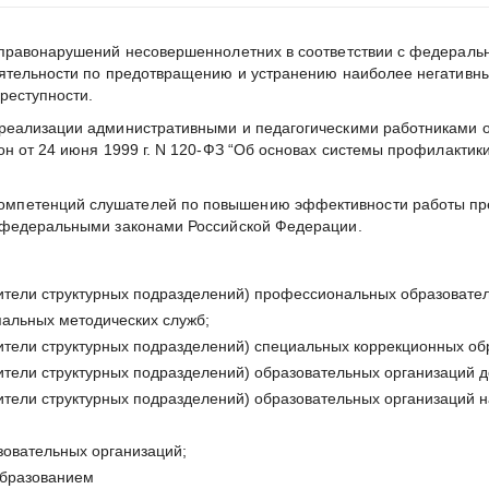
 правонарушений несовершеннолетних в соответствии с федерал
еятельности по предотвращению и устранению наиболее негативн
реступности.
реализации административными и педагогическими работниками 
он от 24 июня 1999 г. N 120-ФЗ “Об основах системы профилакти
мпетенций слушателей по повышению эффективности работы преп
 федеральными законами Российской Федерации.
дители структурных подразделений) профессиональных образовател
пальных методических служб;
дители структурных подразделений) специальных коррекционных об
ители структурных подразделений) образовательных организаций 
ители структурных подразделений) образовательных организаций н
овательных организаций;
образованием