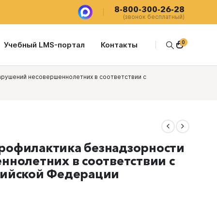
8-800-300-26-28
(звонок бесплатный)
0
Учебный LMS-портал
Контакты
арушений несовершеннолетних в соответствии с
рофилактика безнадзорности
нолетних в соответствии с
сийской Федерации
я