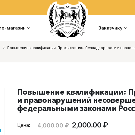
ine-магазин
Заказчику
Повышение квалификации: Профилактика безнадзорности и правон
Повышение квалификации: П
и правонарушений несовершен
федеральными законами Рос
Первоначальная
Текуща
2,000.00
₽
4,000.00
₽
Цена:
цена
цена: