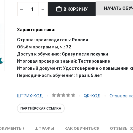
составляла
2,000.0
Количество
НАЧАТЬ ОБУ
В КОРЗИНУ
4,000.00 ₽.
товара
Повышение
квалификации:
Характеристики:
Профилактика
Страна-производитель:
Россия
безнадзорности
Объём программы, ч.:
72
и
Доступ к обучению:
Сразу после покупки
правонарушений
Итоговая проверка знаний:
Тестирование
несовершеннолетних
Итоговый документ:
Удостоверение о повышении 
в
Периодичность обучения:
1 раз в 5 лет
соответствии
с
федеральными
ШТРИХ-КОД
QR-КОД
Отзывов по
законами
0
out of 5
Российской
ПАРТНЁРСКАЯ ССЫЛКА
Федерации
ОКУМЕНТЫ)
ШТРАФЫ
КАК ОБУЧИТЬСЯ
ОТЗЫВЫ (0