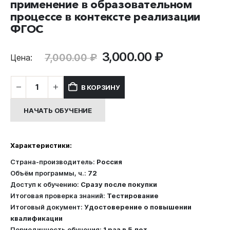
применение в образовательном
процессе в контексте реализации
ФГОС
Первоначальная
Текущая
3,000.00
₽
7,000.00
₽
Цена:
цена
цена:
составляла
3,000.00 ₽.
Количество
В КОРЗИНУ
7,000.00 ₽.
товара
Повышение
НАЧАТЬ ОБУЧЕНИЕ
квалификации:
Современные
педагогические
Характеристики:
технологии:
Эффективное
Страна-производитель:
Россия
применение
Объём программы, ч.:
72
в
Доступ к обучению:
Сразу после покупки
образовательном
Итоговая проверка знаний:
Тестирование
процессе
Итоговый документ:
Удостоверение о повышении
в
квалификации
контексте
Периодичность обучения:
1 раз в 5 лет