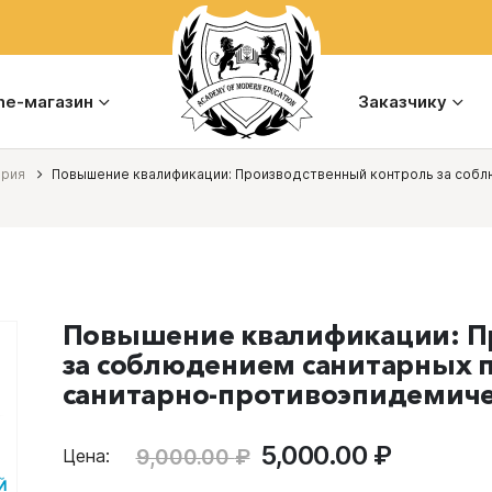
ine-магазин
Заказчику
ория
Повышение квалификации: Производственный контроль за собл
Повышение квалификации: П
за соблюдением санитарных 
санитарно-противоэпидемич
Первоначальная
Текуща
5,000.00
₽
9,000.00
₽
Цена:
цена
цена: