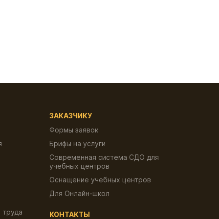
цена:
ляла
5,000.00 ₽.
 ₽.
ЗАКАЗЧИКУ
Формы заявок
я
Брифы на услуги
Современная система СДО для
учебных центров
Оснащение учебных центров
Для Онлайн-школ
 труда
КОНТАКТЫ