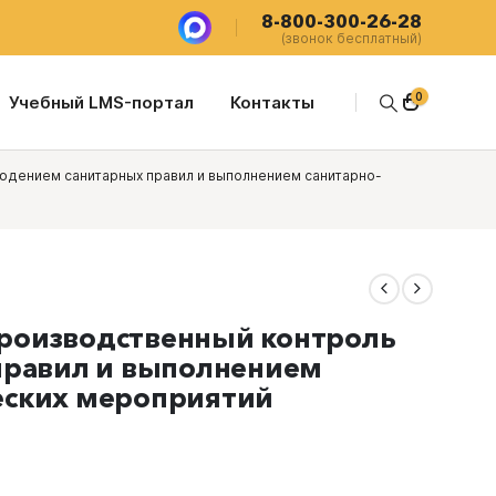
8-800-300-26-28
(звонок бесплатный)
0
Учебный LMS-портал
Контакты
юдением санитарных правил и выполнением санитарно-
роизводственный контроль
правил и выполнением
еских мероприятий
я