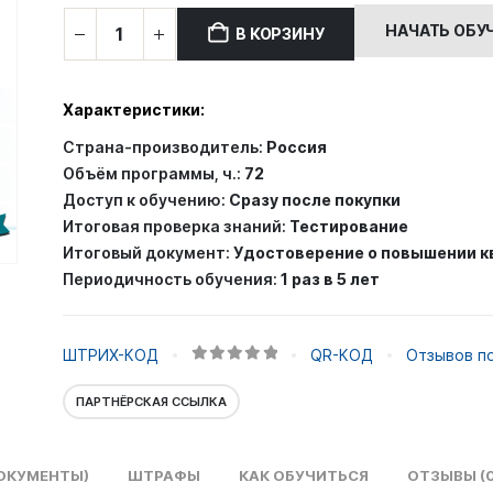
составляла
5,000.00
Количество
НАЧАТЬ ОБУ
В КОРЗИНУ
9,000.00 ₽.
товара
Повышение
квалификации:
Характеристики:
Производственный
Страна-производитель:
Россия
контроль
Объём программы, ч.:
72
за
Доступ к обучению:
Сразу после покупки
соблюдением
Итоговая проверка знаний:
Тестирование
санитарных
Итоговый документ:
Удостоверение о повышении 
правил
Периодичность обучения:
1 раз в 5 лет
и
выполнением
санитарно-
ШТРИХ-КОД
QR-КОД
Отзывов по
противоэпидемических
0
out of 5
мероприятий
ПАРТНЁРСКАЯ ССЫЛКА
ОКУМЕНТЫ)
ШТРАФЫ
КАК ОБУЧИТЬСЯ
ОТЗЫВЫ (0