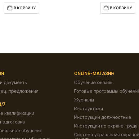
цена
цена:
цена
составляла
3,000.00 ₽.
состав
В КОРЗИНУ
В КОРЗИНУ
7,000.00 ₽.
9,000.00
ИЯ
ONLINE-МАГАЗИН
 и документы
Обучение онлайн
пец. предложения
Готовые программы обучени
Журналы
4/7
Инструктажи
е квалификации
Инструкции должностные
подготовка
Инструкции по охране труда
ональное обучение
Система управления охраной