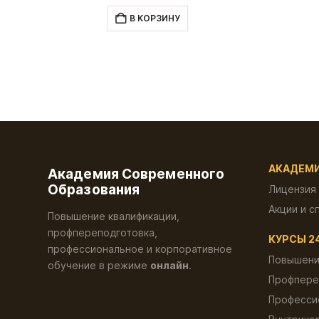
цена
цена:
составляла
3,500.00 ₽.
В КОРЗИНУ
8,000.00 ₽.
АКАДЕМ
Академия Современного
Образования
Лицензия
Акции и с
Повышение квалификации,
профпереподготовка,
КУРСЫ 2
профессиональное и корпоративное
Повышени
обучение в режиме
онлайн
.
Профпере
Професси