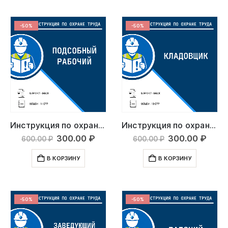
-50%
-50%
Инструкция по охране труда: Подсобный рабочий
Инструкция по охране труда: Кладовщик
Первоначальная
Текущая
Первоначаль
Тек
300.00
₽
300.00
₽
600.00
₽
600.00
₽
цена
цена:
цена
цена
составляла
300.00 ₽.
составляла
300.
В КОРЗИНУ
В КОРЗИНУ
600.00 ₽.
600.00 ₽.
-50%
-50%