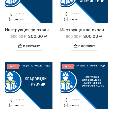
Инструкция по охране труда: Грузчик
Инструкция по охране труда: Рабочий по уходу за хозяйством
Первоначальная
Текущая
Первоначаль
Тек
300.00
₽
300.00
₽
600.00
₽
600.00
₽
цена
цена:
цена
цена
составляла
300.00 ₽.
составляла
300.
В КОРЗИНУ
В КОРЗИНУ
600.00 ₽.
600.00 ₽.
-50%
-50%