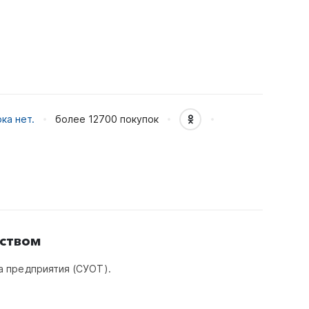
ка нет.
более 12700
покупок
ством
а предприятия (СУОТ).