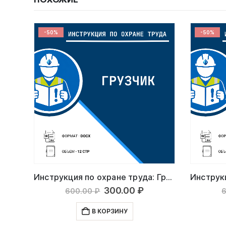
-50%
-50%
Инструкция по охране труда: Рабочий
Инструкция по охране труда: Грузчик
льная
кущая
Первоначальная
Текущая
300.00
₽
600.00
₽
на:
цена
цена:
а
0.00 ₽.
составляла
300.00 ₽.
В КОРЗИНУ
600.00 ₽.