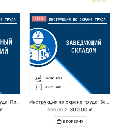
-50%
-5
Инструкция по охране труда: Подсобный рабочий
Инструкция по охране труда: Заведующий складом
ачальная
Текущая
Первоначальная
Текущая
₽
300.00
₽
600.00
₽
цена:
цена
цена:
ляла
300.00 ₽.
составляла
300.00 ₽.
В КОРЗИНУ
₽.
600.00 ₽.