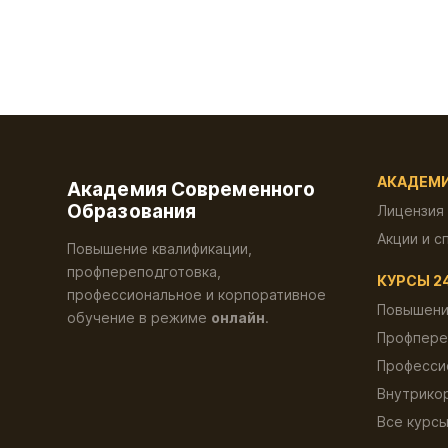
АКАДЕМ
Академия Современного
Образования
Лицензия
Акции и с
Повышение квалификации,
профпереподготовка,
КУРСЫ 2
профессиональное и корпоративное
Повышени
обучение в режиме
онлайн
.
Профпере
Професси
Внутрико
Все курс