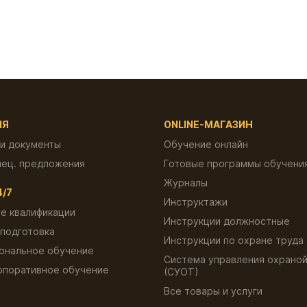
ИЯ
ONLINE-МАГАЗИН
 и документы
Обучение онлайн
пец. предложения
Готовые программы обучени
Журналы
4/7
Инструктажи
е квалификации
Инструкции должностные
подготовка
Инструкции по охране труда
ональное обучение
Система управления охраной
рпоративное обучение
(СУОТ)
ы
Все товары и услуги