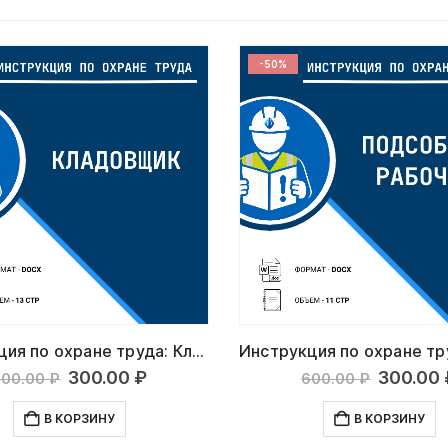
-50%
Инструкция по охране труда: Кладовщик
Первоначальная
Текущая
Первон
300.00
₽
300.00
600.00
₽
600.00
₽
цена
цена:
цена
составляла
300.00 ₽.
состав
В КОРЗИНУ
В КОРЗИНУ
600.00 ₽.
600.00 