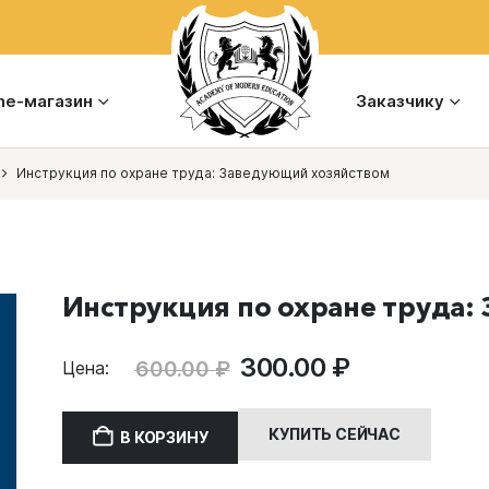
ine-магазин
Заказчику
Инструкция по охране труда: Заведующий хозяйством
Инструкция по охране труда:
Первоначальная
Текущая
300.00
₽
600.00
₽
Цена:
цена
цена:
составляла
300.00 ₽.
КУПИТЬ СЕЙЧАС
В КОРЗИНУ
600.00 ₽.