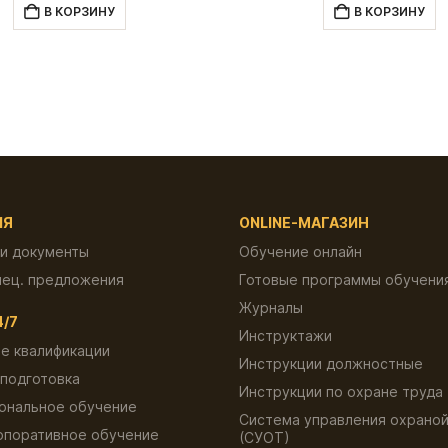
составляла
300.00 ₽.
состав
В КОРЗИНУ
В КОРЗИНУ
600.00 ₽.
600.00 
ИЯ
ONLINE-МАГАЗИН
 и документы
Обучение онлайн
пец. предложения
Готовые программы обучени
Журналы
4/7
Инструктажи
е квалификации
Инструкции должностные
подготовка
Инструкции по охране труда
ональное обучение
Система управления охраной
рпоративное обучение
(СУОТ)