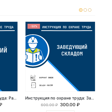
-50%
-5
Инструкция по охране труда: Рабочий
Инструкция по охране труда: Заведующий складом
ачальная
Текущая
Первоначальная
Текущая
₽
300.00
₽
600.00
₽
цена:
цена
цена: