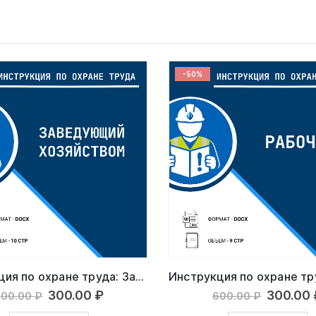
-50%
Инструкция по охране труда: Заведующий хозяйством
Первоначальная
Текущая
Первон
300.00
₽
300.00
600.00
₽
600.00
₽
цена
цена:
цена