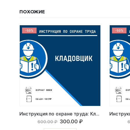
ПОХОЖИЕ
-50%
-50%
Инструкция по охране труда: Работник склада
Инструкция по охране труда: Кладовщик
льная
кущая
Первоначальная
Текущая
300.00
₽
600.00
₽
на:
цена
цена: