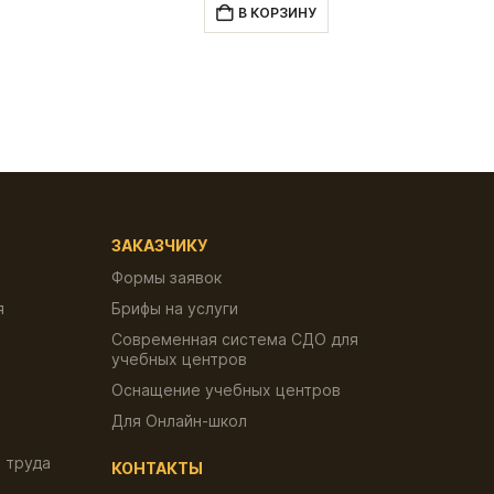
ляла
300.00 ₽.
составляла
300.00 ₽.
В КОРЗИНУ
₽.
600.00 ₽.
ЗАКАЗЧИКУ
Формы заявок
я
Брифы на услуги
Современная система СДО для
учебных центров
Оснащение учебных центров
Для Онлайн-школ
 труда
КОНТАКТЫ