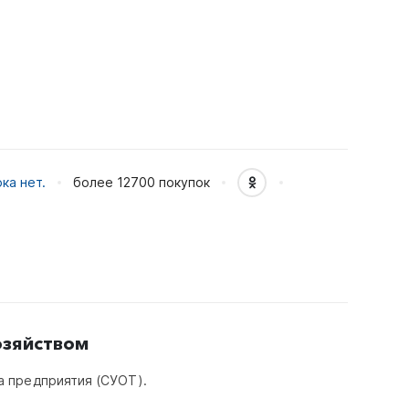
ка нет.
более 12700
покупок
озяйством
а предприятия (СУОТ).