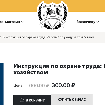
ine-магазин
Заказчику
Инструкция по охране труда: Рабочий по уходу за хозяйством
Инструкция по охране труда: 
хозяйством
Первоначальная
Текущая
300.00
₽
600.00
₽
Цена:
цена
цена:
составляла
300.00 ₽.
КУПИТЬ СЕЙЧАС
В КОРЗИНУ
600.00 ₽.