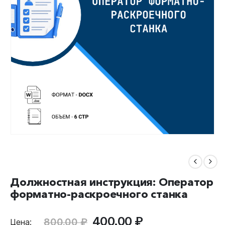
Должностная инструкция: Оператор
форматно-раскроечного станка
Первоначальная
Текущая
400.00
₽
800.00
₽
Цена: