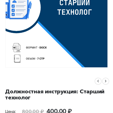
Должностная инструкция: Старший
технолог
Первоначальная
Текущая
400.00
₽
800.00
₽
Цена: