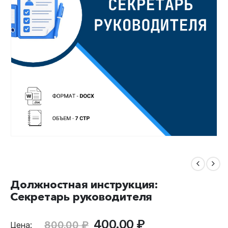
Должностная инструкция:
Секретарь руководителя
Первоначальная
Текущая
400.00
₽
800.00
₽
Цена: