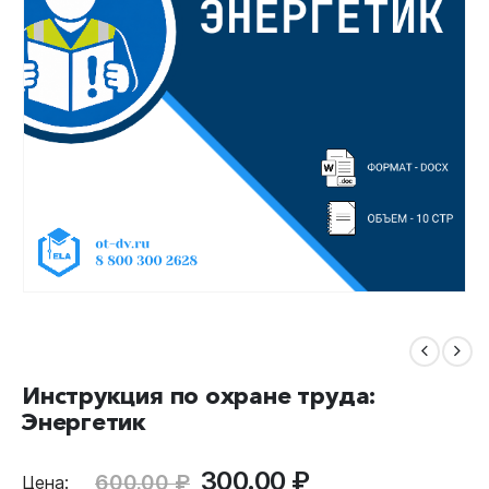
Инструкция по охране труда:
Энергетик
Первоначальная
Текущая
300.00
₽
600.00
₽
Цена: