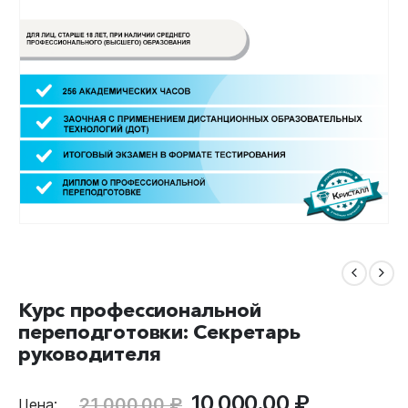
Курс профессиональной
переподготовки: Секретарь
руководителя
Первоначальная
Текущая
10,000.00
₽
21,000.00
₽
Цена: