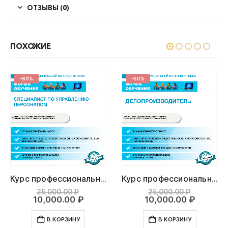
ОТЗЫВЫ (0)
ПОХОЖИЕ
-60%
-60%
Курс профессиональной переподготовки: Специалист по управлению персоналом
Курс профессиональной переподготовки: Делопроизводитель
ьная
екущая
Первоначальная
Первона
25,000.00
₽
25,000.00
₽
ена:
цена
Текущая
цена
Текуща
10,000.00
₽
10,000.00
₽
,000.00 ₽.
составляла
цена:
составл
цена:
25,000.00 ₽.
10,000.00 ₽.
25,000.0
10,000.
В КОРЗИНУ
В КОРЗИНУ