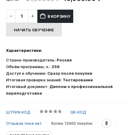
цена
цена:
составляла
10,000.00
Количество
В КОРЗИНУ
21,000.00 ₽.
товара
Курс
НАЧАТЬ ОБУЧЕНИЕ
профессиональной
переподготовки:
Секретарь
Характеристики:
руководителя
Страна-производитель:
Россия
Объём программы, ч.:
256
Доступ к обучению:
Сразу после покупки
Итоговая проверка знаний:
Тестирование
Итоговый документ:
Диплом о профессиональной
переподготовке
ШТРИХ-КОД
QR-КОД
0
out of 5
Отзывов пока нет.
более 12900
покупок